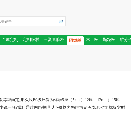
全屋定制
定制板材
三聚氰胺板
木工板
颗粒板
准分
阻燃板
级而定,那么以E0级环保为标准5厘（5mm）12厘（12mm）15厘
别多少钱一张?我们通过网络整理以下价格为您作为参考,如您对阻燃板实时