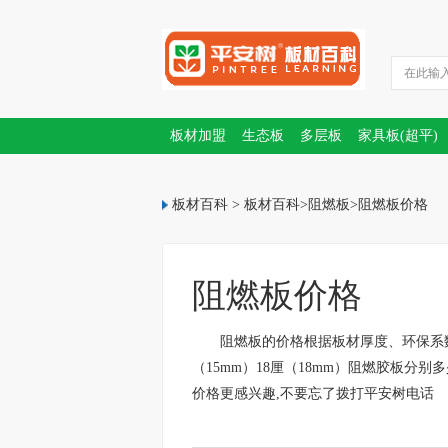
板材加盟
生态板
多层板
家具板(超平)
PET门板
板材十大品牌
板材百科
>
板材百科
>
阻燃板
>
阻燃板价格
阻燃板价格
阻燃板的价格根据板材厚度、环保系数等
（15mm）18厘（18mm）阻燃胶板分
价格更感兴趣,不要忘了拨打平安树电话