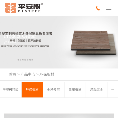
Product Center
产品中心
首页
>
产品中心
>
环保板材
平安树精板
环保板材
全桦多层
阻燃板材
精品五金
线条辅料
全屋定制